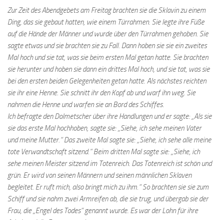
Zur Zeit des Abendgebets am Freitag brachten sie die Sklavin zu einem
Ding, das sie gebaut hatten, wie einem Türrahmen. Sie legte ihre Füße
auf die Hände der Männer und wurde über den Türrahmen gehoben. Sie
sagte etwas und sie brachten sie zu Fall. Dann hoben sie sie ein zweites
Mal hoch und sie tat, was sie beim ersten Mal getan hatte. Sie brachten
sie herunter und hoben sie dann ein drittes Mal hoch, und sie tat, was sie
bei den ersten beiden Gelegenheiten getan hatte. Als nächstes reichten
sie ihr eine Henne. Sie schnitt ihr den Kopf ab und warf ihn weg. Sie
nahmen die Henne und warfen sie an Bord des Schiffes.
Ich befragte den Dolmetscher über ihre Handlungen und er sagte: „Als sie
sie das erste Mal hochhoben, sagte sie: „Siehe, ich sehe meinen Vater
und meine Mutter.“ Das zweite Mal sagte sie: „Siehe, ich sehe alle meine
tote Verwandtschaft sitzend.“ Beim dritten Mal sagte sie: „Siehe, ich
sehe meinen Meister sitzend im Totenreich. Das Totenreich ist schön und
grün. Er wird von seinen Männern und seinen männlichen Sklaven
begleitet. Er ruft mich, also bringt mich zu ihm.“ So brachten sie sie zum
Schiff und sie nahm zwei Armreifen ab, die sie trug, und übergab sie der
Frau, die „Engel des Todes“ genannt wurde. Es war der Lohn für ihre