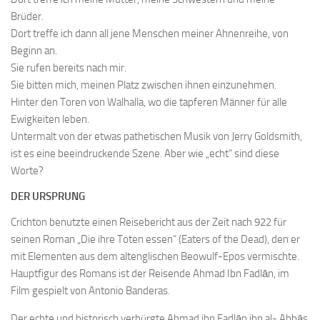
Brüder.
Dort treffe ich dann all jene Menschen meiner Ahnenreihe, von
Beginn an.
Sie rufen bereits nach mir.
Sie bitten mich, meinen Platz zwischen ihnen einzunehmen.
Hinter den Toren von Walhalla, wo die tapferen Männer für alle
Ewigkeiten leben.
Untermalt von der etwas pathetischen Musik von Jerry Goldsmith,
ist es eine beeindruckende Szene. Aber wie „echt“ sind diese
Worte?
DER URSPRUNG
Crichton benutzte einen Reisebericht aus der Zeit nach 922 für
seinen Roman „Die ihre Toten essen“ (Eaters of the Dead), den er
mit Elementen aus dem altenglischen Beowulf-Epos vermischte.
Hauptfigur des Romans ist der Reisende Ahmad Ibn Fadlān, im
Film gespielt von Antonio Banderas.
Der echte und historisch verbürgte Ahmad ibn Fadlān ibn al-‚Abbās