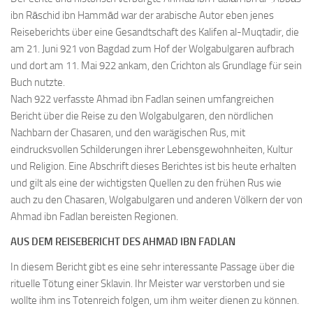
ibn Rāschid ibn Hammād war der arabische Autor eben jenes
Reiseberichts über eine Gesandtschaft des Kalifen al-Muqtadir, die
am 21. Juni 921 von Bagdad zum Hof der Wolgabulgaren aufbrach
und dort am 11. Mai 922 ankam, den Crichton als Grundlage für sein
Buch nutzte.
Nach 922 verfasste Ahmad ibn Fadlan seinen umfangreichen
Bericht über die Reise zu den Wolgabulgaren, den nördlichen
Nachbarn der Chasaren, und den warägischen Rus, mit
eindrucksvollen Schilderungen ihrer Lebensgewohnheiten, Kultur
und Religion. Eine Abschrift dieses Berichtes ist bis heute erhalten
und gilt als eine der wichtigsten Quellen zu den frühen Rus wie
auch zu den Chasaren, Wolgabulgaren und anderen Völkern der von
Ahmad ibn Fadlan bereisten Regionen.
AUS DEM REISEBERICHT DES AHMAD IBN FADLAN
In diesem Bericht gibt es eine sehr interessante Passage über die
rituelle Tötung einer Sklavin. Ihr Meister war verstorben und sie
wollte ihm ins Totenreich folgen, um ihm weiter dienen zu können.