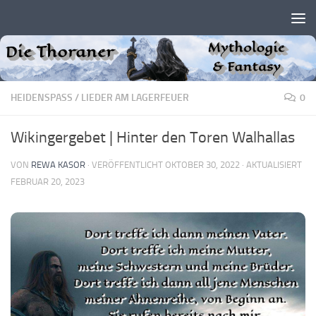
Zum Inhalt springen
HEIDENSPASS
/
LIEDER AM LAGERFEUER
0
Wikingergebet | Hinter den Toren Walhallas
VON
REWA KASOR
· VERÖFFENTLICHT
OKTOBER 30, 2022
· AKTUALISIERT
FEBRUAR 20, 2023