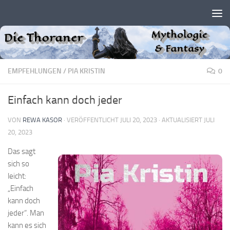
Zum Inhalt springen
EMPFEHLUNGEN
/
PIA KRISTIN
0
Einfach kann doch jeder
VON
REWA KASOR
· VERÖFFENTLICHT
JULI 20, 2023
· AKTUALISIERT
JULI
20, 2023
Das sagt
sich so
leicht:
„Einfach
kann doch
jeder“. Man
kann es sich