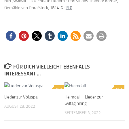
Bild „Walhall – Die Edda in Liedern“: Porträt des Theodor Körner,
Gemälde von Dora Stock, 1814. © (
PD
)
FÜR DICH VIELLEICHT EBENFALLS
INTERESSANT …
0
0
Lieder zur Völuspa
Heimdall – Lieder zur
Gylfaginning
AUGUST 23, 2022
SEPTEMBER 3, 2022