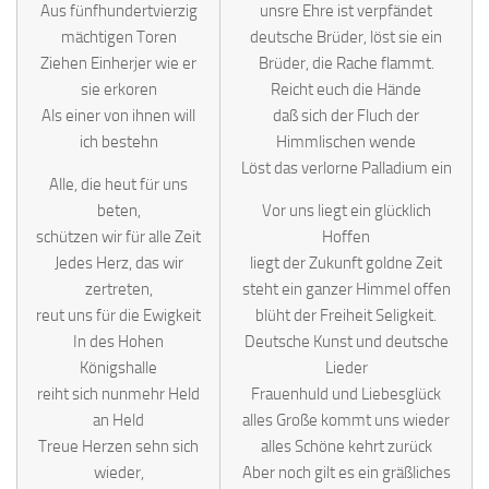
Aus fünfhundertvierzig
unsre Ehre ist verpfändet
mächtigen Toren
deutsche Brüder, löst sie ein
Ziehen Einherjer wie er
Brüder, die Rache flammt.
sie erkoren
Reicht euch die Hände
Als einer von ihnen will
daß sich der Fluch der
ich bestehn
Himmlischen wende
Löst das verlorne Palladium ein
Alle, die heut für uns
beten,
Vor uns liegt ein glücklich
schützen wir für alle Zeit
Hoffen
Jedes Herz, das wir
liegt der Zukunft goldne Zeit
zertreten,
steht ein ganzer Himmel offen
reut uns für die Ewigkeit
blüht der Freiheit Seligkeit.
In des Hohen
Deutsche Kunst und deutsche
Königshalle
Lieder
reiht sich nunmehr Held
Frauenhuld und Liebesglück
an Held
alles Große kommt uns wieder
Treue Herzen sehn sich
alles Schöne kehrt zurück
wieder,
Aber noch gilt es ein gräßliches