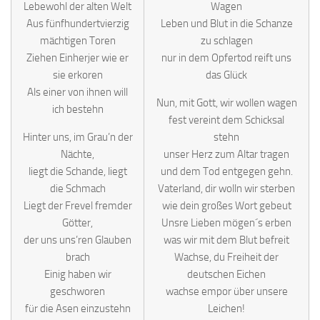
Lebewohl der alten Welt
Wagen
Aus fünfhundertvierzig
Leben und Blut in die Schanze
mächtigen Toren
zu schlagen
Ziehen Einherjer wie er
nur in dem Opfertod reift uns
sie erkoren
das Glück
Als einer von ihnen will
Nun, mit Gott, wir wollen wagen
ich bestehn
fest vereint dem Schicksal
Hinter uns, im Grau’n der
stehn
Nächte,
unser Herz zum Altar tragen
liegt die Schande, liegt
und dem Tod entgegen gehn.
die Schmach
Vaterland, dir wolln wir sterben
Liegt der Frevel fremder
wie dein großes Wort gebeut
Götter,
Unsre Lieben mögen´s erben
der uns uns’ren Glauben
was wir mit dem Blut befreit
brach
Wachse, du Freiheit der
Einig haben wir
deutschen Eichen
geschworen
wachse empor über unsere
für die Asen einzustehn
Leichen!