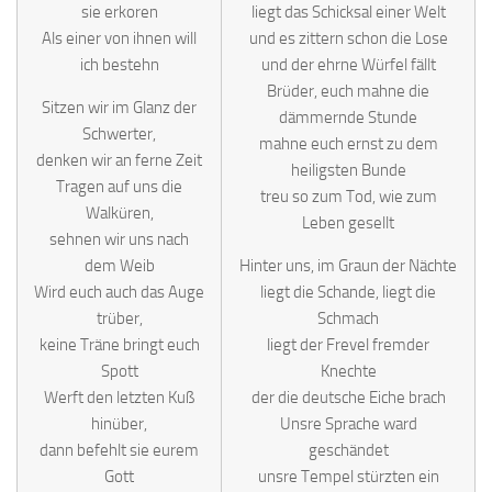
sie erkoren
liegt das Schicksal einer Welt
Als einer von ihnen will
und es zittern schon die Lose
ich bestehn
und der ehrne Würfel fällt
Brüder, euch mahne die
Sitzen wir im Glanz der
dämmernde Stunde
Schwerter,
mahne euch ernst zu dem
denken wir an ferne Zeit
heiligsten Bunde
Tragen auf uns die
treu so zum Tod, wie zum
Walküren,
Leben gesellt
sehnen wir uns nach
dem Weib
Hinter uns, im Graun der Nächte
Wird euch auch das Auge
liegt die Schande, liegt die
trüber,
Schmach
keine Träne bringt euch
liegt der Frevel fremder
Spott
Knechte
Werft den letzten Kuß
der die deutsche Eiche brach
hinüber,
Unsre Sprache ward
dann befehlt sie eurem
geschändet
Gott
unsre Tempel stürzten ein