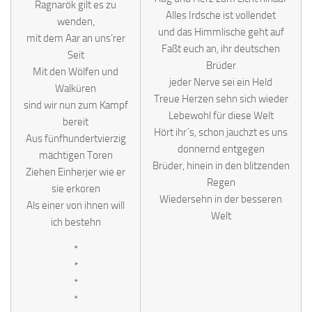
Ragnarök gilt es zu
Alles Irdsche ist vollendet
wenden,
und das Himmlische geht auf
mit dem Aar an uns’rer
Faßt euch an, ihr deutschen
Seit
Brüder
Mit den Wölfen und
jeder Nerve sei ein Held
Walküren
Treue Herzen sehn sich wieder
sind wir nun zum Kampf
Lebewohl für diese Welt
bereit
Hört ihr´s, schon jauchzt es uns
Aus fünfhundertvierzig
donnernd entgegen
mächtigen Toren
Brüder, hinein in den blitzenden
Ziehen Einherjer wie er
Regen
sie erkoren
Wiedersehn in der besseren
Als einer von ihnen will
Welt
ich bestehn
*
*
*
*