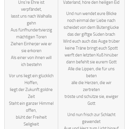
Uns’re Ehre ist
Vaterland, höre den heiligen Eid
verpfändet,
Und nun wendet eure Blicke
lasst uns nach Walhalla
noch einmal der Liebe nach
gehn
scheidet von dem Bütenglücke
Aus fünfhundertvierzig
das der giftge Süden brach
mächtigen Toren
Wird euch auch das Auge trüber
Ziehen Einherjer wie er
keine Träne bringt euch Spott
sie erkoren
werft den letzten Kuß hinüber
Als einer von ihnen will
dann befehlt sie eurem Gott
ich bestehn
Alle die Lippen, die für uns
Vor uns liegt ein glücklich
beten
Hoffen,
alle die Herzen, die wir
liegt der Zukunft goldne
zertreten
Zeit
tröste und schütze sie, ewiger
Steht ein ganzer Himmel
Gott
offen,
Und nun frisch zur Schlacht
blüht der Freiheit
gewendet
Seligkeit
Aug und Herz zum Licht hinauf