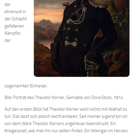
der
ehrenvoll in
der Schlacht
gefallenen
Kämpfer,
der
sogenannten Einherjer.
Bild: Porträt des Theodor Körner, Gemälde von Dora Stock, 1814
Auf den ersten Blick hat Theodor Körner wohl nichts mit Walhall zu
tun. Das lässt sich jedoch leicht erklären. Seit meiner Jugend bin ich
von dem Werk Theodor Körners ungeheuer beeindruckt. Ein
Kriegerpoet, wie man ihn nur selten findet. Ein Wikinger im Herzen,