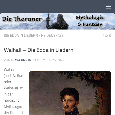
Zum Inhalt springen
DIE EDDA IN LIEDERN
/
HEIDENSPASS
0
Walhall – Die Edda in Liedern
VON
REWA KASOR
·
SEPTEMBER 26, 2022
Walhall
(auch Valhall
oder
Walhalla) ist
in der
nordischen
Mythologie
der Ruheort