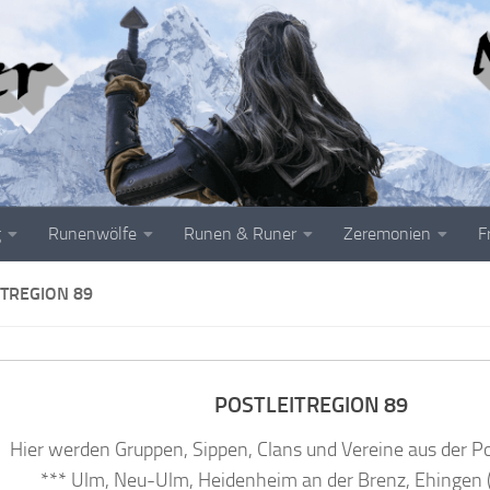
g
Runenwölfe
Runen & Runer
Zeremonien
F
ITREGION 89
POSTLEITREGION 89
Hier werden Gruppen, Sippen, Clans und Vereine aus der Po
*** Ulm, Neu-Ulm, Heidenheim an der Brenz, Ehingen 