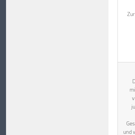
Zur
D
mi
v
j
Ges
und w