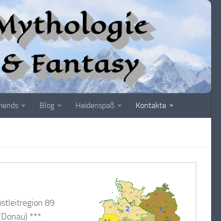
riends
Blog
Heidenspaß
Kontakte
stleitregion 89
(Donau) ***