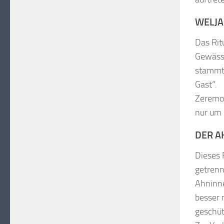
WELJA
Das Rit
Gewässe
stammt 
Gast“.
Zeremon
nur um 
DER 
Dieses 
getrenn
Ahninne
besser 
geschütz