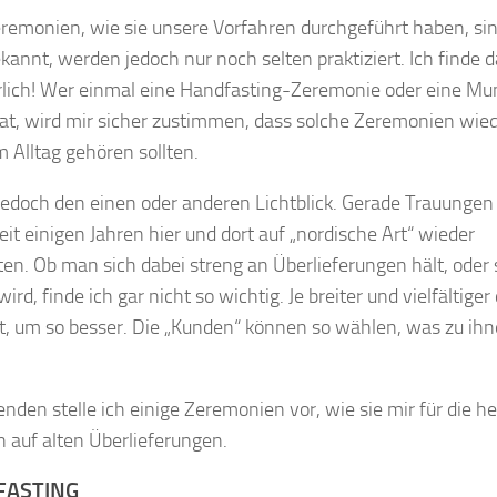
eremonien, wie sie unsere Vorfahren durchgeführt haben, si
kannt, werden jedoch nur noch selten praktiziert. Ich finde d
lich! Wer einmal eine Handfasting-Zeremonie oder eine Mun
hat, wird mir sicher zustimmen, dass solche Zeremonien wied
 Alltag gehören sollten.
 jedoch den einen oder anderen Lichtblick. Gerade Trauunge
eit einigen Jahren hier und dort auf „nordische Art“ wieder
en. Ob man sich dabei streng an Überlieferungen hält, oder 
wird, finde ich gar nicht so wichtig. Je breiter und vielfältiger
, um so besser. Die „Kunden“ können so wählen, was zu ih
enden stelle ich einige Zeremonien vor, wie sie mir für die he
n auf alten Überlieferungen.
FASTING