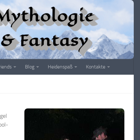
riends
Blog
Heidenspaß
Kontakte
gel
bol­