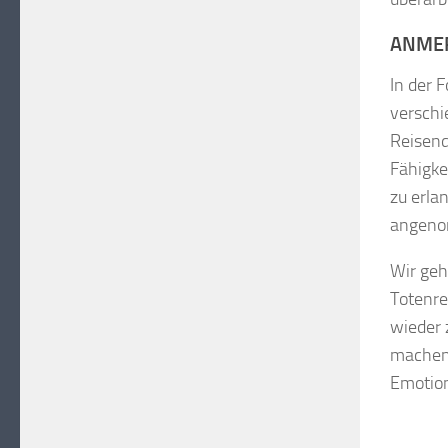
ANMER
In der 
verschi
Reisend
Fähigke
zu erla
angen
Wir geh
Totenre
wieder 
machen 
Emotion