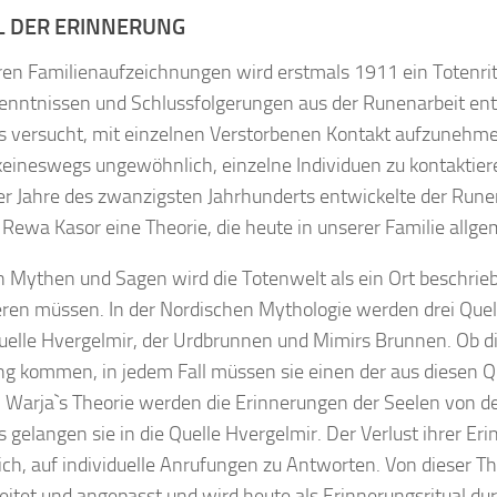
L DER ERINNERUNG
ren Familienaufzeichnungen wird erstmals 1911 ein Totenrit
enntnissen und Schlussfolgerungen aus der Runenarbeit ent
os versucht, mit einzelnen Verstorbenen Kontakt aufzuneh
eineswegs ungewöhnlich, einzelne Individuen zu kontaktieren
er Jahre des zwanzigsten Jahrhunderts entwickelte der Ru
 Rewa Kasor eine Theorie, die heute in unserer Familie allg
en Mythen und Sagen wird die Totenwelt als ein Ort beschrieb
ren müssen. In der Nordischen Mythologie werden drei Quell
uelle Hvergelmir, der Urdbrunnen und Mimirs Brunnen. Ob di
g kommen, in jedem Fall müssen sie einen der aus diesen Q
 Warja`s Theorie werden die Erinnerungen der Seelen von 
 gelangen sie in die Quelle Hvergelmir. Der Verlust ihrer E
ch, auf individuelle Anrufungen zu Antworten. Von dieser T
eitet und angepasst und wird heute als Erinnerungsritual du