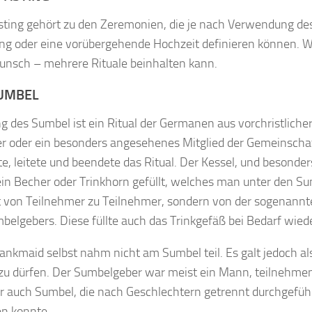
ting gehört zu den Zeremonien, die je nach Verwendung des Be
ng oder eine vorübergehende Hochzeit definieren können. W
nsch – mehrere Rituale beinhalten kann.
UMBEL
g des Sumbel ist ein Ritual der Germanen aus vorchristlicher
r oder ein besonders angesehenes Mitglied der Gemeinschaft, 
te, leitete und beendete das Ritual. Der Kessel, und besonde
in Becher oder Trinkhorn gefüllt, welches man unter den Su
t von Teilnehmer zu Teilnehmer, sondern von der sogenannt
belgebers. Diese füllte auch das Trinkgefäß bei Bedarf wiede
ankmaid selbst nahm nicht am Sumbel teil. Es galt jedoch a
zu dürfen. Der Sumbelgeber war meist ein Mann, teilnehmen
r auch Sumbel, die nach Geschlechtern getrennt durchgefüh
en konnte.