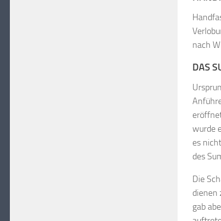
Handfas
Verlobu
nach Wu
DAS S
Ursprun
Anführe
eröffne
wurde e
es nich
des Sum
Die Sch
dienen 
gab abe
auftret