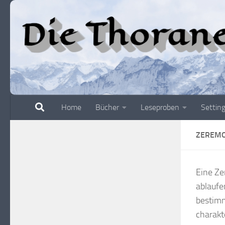
Zum Inhalt springen
Home
Bücher
Leseproben
Settin
ZEREM
Eine Ze
ablaufe
bestimm
charakt