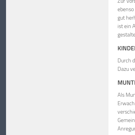
Zur Vor
ebenso 
gut her
ist ein
gestalte
KINDE
Durch d
Dazu ve
MUNT
Als Mun
Erwachs
verschi
Gemeins
Anregun