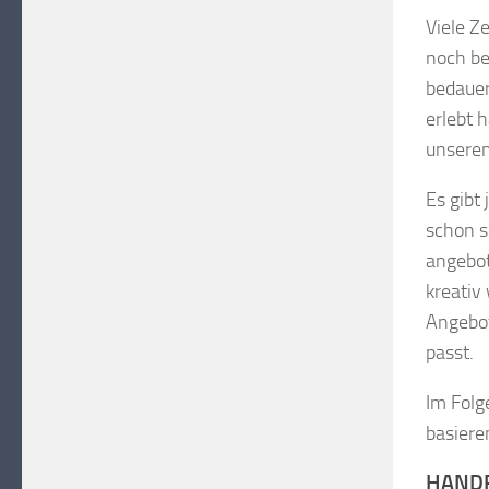
Viele Z
noch be
bedauer
erlebt 
unserem
Es gibt
schon s
angebot
kreativ 
Angebot
passt.
Im Folg
basiere
HAND