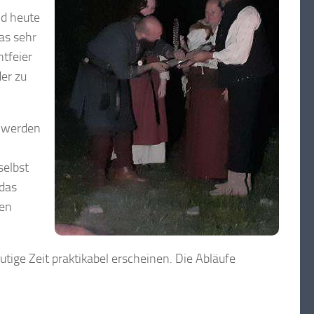
nd heute
as sehr
tfeier
er zu
n werden
selbst
 das
nen
utige Zeit praktikabel erscheinen. Die Abläufe