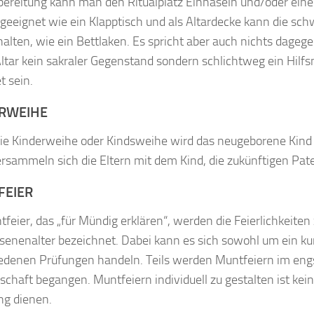
bereitung kann man den Ritualplatz Einhaseln und/oder einen
geeignet wie ein Klapptisch und als Altardecke kann die sc
halten, wie ein Bettlaken. Es spricht aber auch nichts dagege
 Altar kein sakraler Gegenstand sondern schlichtweg ein Hilf
t sein.
RWEIHE
ie Kinderweihe oder Kindsweihe wird das neugeborene Kin
rsammeln sich die Eltern mit dem Kind, die zukünftigen Pate
FEIER
tfeier, das „für Mündig erklären“, werden die Feierlichkeit
enenalter bezeichnet. Dabei kann es sich sowohl um ein kurz
edenen Prüfungen handeln. Teils werden Muntfeiern im engste
chaft begangen. Muntfeiern individuell zu gestalten ist kein
g dienen.