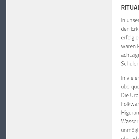
RITUA
In unse
den Erk
erfolgl
waren k
achtzig
Schüler
In viel
überque
Die Urq
Folkwan
Higuran
Wassers
unmögli
überarb