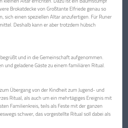
 kleinen Altar errichten. Dazu ist ein Baumstumpf
hwere Brokatdecke von Großtante Elfriede genau so
n, sich einen speziellen Altar anzufertigen. Für Runer
smittel. Deshalb kann er aber trotzdem hübsch
d begrüßt und in die Gemeinschaft aufgenommen.
n und geladene Gäste zu einem familiären Ritual.
en zum Übergang von der Kindheit zum Jugend- und
es Ritual, als auch um ein mehrtägiges Ereignis mit
n Familienkreis, teils als Feste mit der ganzen
eswegs schwer, das vorgestellte Ritual soll dabei als