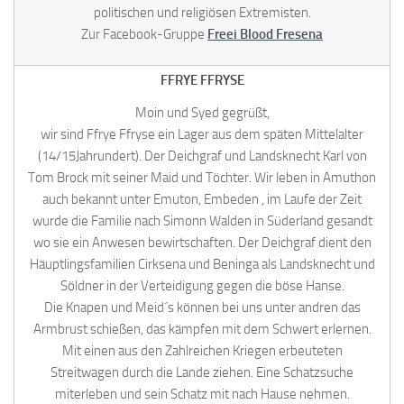
politischen und religiösen Extremisten.
Zur Facebook-Gruppe
Freei Blood Fresena
FFRYE FFRYSE
Moin und Syed gegrüßt,
wir sind Ffrye Ffryse ein Lager aus dem späten Mittelalter
(14/15Jahrundert). Der Deichgraf und Landsknecht Karl von
Tom Brock mit seiner Maid und Töchter. Wir leben in Amuthon
auch bekannt unter Emuton, Embeden , im Laufe der Zeit
wurde die Familie nach Simonn Walden in Süderland gesandt
wo sie ein Anwesen bewirtschaften. Der Deichgraf dient den
Häuptlingsfamilien Cirksena und Beninga als Landsknecht und
Söldner in der Verteidigung gegen die böse Hanse.
Die Knapen und Meid´s können bei uns unter andren das
Armbrust schießen, das kämpfen mit dem Schwert erlernen.
Mit einen aus den Zahlreichen Kriegen erbeuteten
Streitwagen durch die Lande ziehen. Eine Schatzsuche
miterleben und sein Schatz mit nach Hause nehmen.