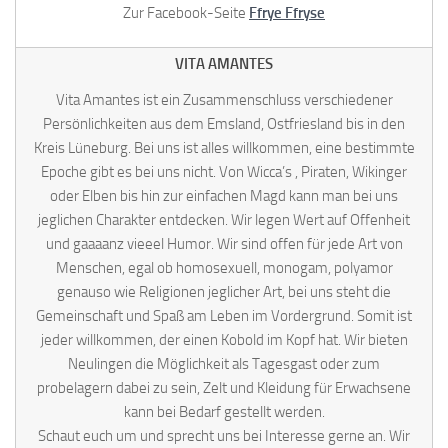
Zur Facebook-Seite
Ffrye Ffryse
VITA AMANTES
Vita Amantes ist ein Zusammenschluss verschiedener
Persönlichkeiten aus dem Emsland, Ostfriesland bis in den
Kreis Lüneburg. Bei uns ist alles willkommen, eine bestimmte
Epoche gibt es bei uns nicht. Von Wicca’s , Piraten, Wikinger
oder Elben bis hin zur einfachen Magd kann man bei uns
jeglichen Charakter entdecken. Wir legen Wert auf Offenheit
und gaaaanz vieeel Humor. Wir sind offen für jede Art von
Menschen, egal ob homosexuell, monogam, polyamor
genauso wie Religionen jeglicher Art, bei uns steht die
Gemeinschaft und Spaß am Leben im Vordergrund. Somit ist
jeder willkommen, der einen Kobold im Kopf hat. Wir bieten
Neulingen die Möglichkeit als Tagesgast oder zum
probelagern dabei zu sein, Zelt und Kleidung für Erwachsene
kann bei Bedarf gestellt werden.
Schaut euch um und sprecht uns bei Interesse gerne an. Wir