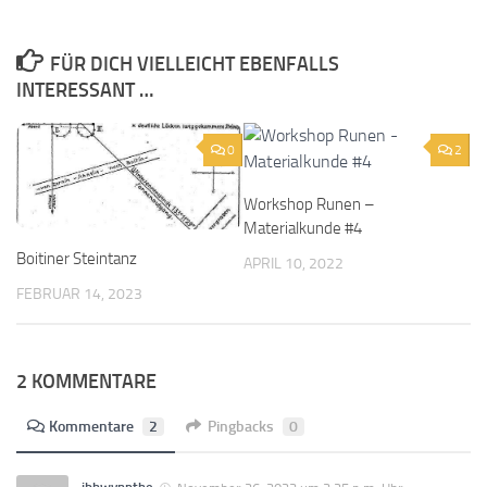
FÜR DICH VIELLEICHT EBENFALLS
INTERESSANT …
0
2
Workshop Runen –
Materialkunde #4
Boitiner Steintanz
APRIL 10, 2022
FEBRUAR 14, 2023
2 KOMMENTARE
Kommentare
2
Pingbacks
0