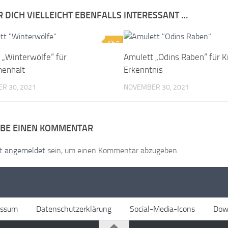
R DICH VIELLEICHT EBENFALLS INTERESSANT …
0
 „Winterwölfe“ für
Amulett „Odins Raben“ für K
enhalt
Erkenntnis
R 30, 2021
NOVEMBER 30, 2021
IBE EINEN KOMMENTAR
st
angemeldet
sein, um einen Kommentar abzugeben.
essum
Datenschutzerklärung
Social-Media-Icons
Dow