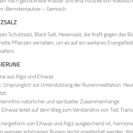
wir noch getrocknete Kräuter und Bruchstücke von Kokosschal
in-Bernsteinpulver – Gemisch.
ZSALZ
es Schutzsalz, Black Salt, Hexensalz, die Kraft gegen das B
lte Pflanzen verrieben, um es auf ein weiteres Energiefeld 
alters.
IERUNE
ne aus Algiz und Eihwaz
: Ursprünglich zur Unterstützung der Runenmeditation. Heu
tzt.
Erkenntnis natürlicher und spiritueller Zusammenhänge.
 Eihwaz leitet auf dem Weg zum Verständnis von Tod, Tran
Energieform von Eihwaz und Algiz ausgleichend ist, harmoni
n weniger erfahrenen Runern leicht angefertigt werden. Wir