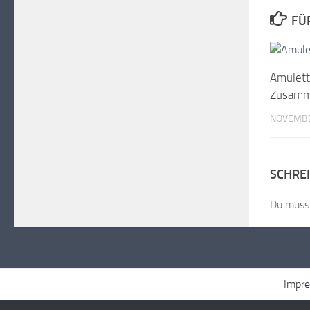
FÜ
Amulett
Zusamm
NOVEMBE
SCHRE
Du mus
Impr