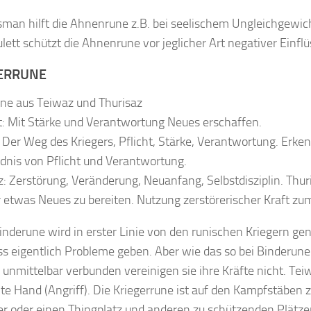
isman hilft die Ahnenrune z.B. bei seelischem Ungleichgewich
lett schützt die Ahnenrune vor jeglicher Art negativer Einflü
ERRUNE
ne aus Teiwaz und Thurisaz
: Mit Stärke und Verantwortung Neues erschaffen.
 Der Weg des Kriegers, Pflicht, Stärke, Verantwortung. Erk
dnis von Pflicht und Verantwortung.
z: Zerstörung, Veränderung, Neuanfang, Selbstdisziplin. Thur
 etwas Neues zu bereiten. Nutzung zerstörerischer Kraft zu
inderune wird in erster Linie von den runischen Kriegern g
s eigentlich Probleme geben. Aber wie das so bei Binderunen
unmittelbar verbunden vereinigen sie ihre Kräfte nicht. Teiw
hte Hand (Angriff). Die Kriegerrune ist auf den Kampfstäben
er oder einen Thingplatz und anderen zu schützenden Plätze