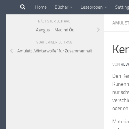
Home
Bücher
Leseproben
Settin
Zum Inhalt springen
NÄCHSTER BEITRAG
AMULET
Aengus – Mac ind Óc
VORHERIGER BEITRAG
Ker
Amulett „Winterwölfe“ für Zusammenhalt
VON
REW
Den Ker
Runenma
nur sch
verschi
oder oh
Materia