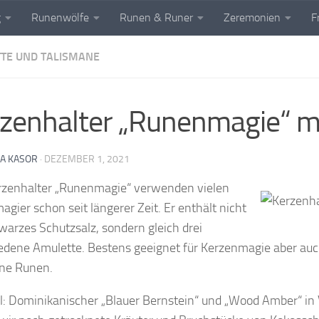
g
Runenwölfe
Runen & Runer
Zeremonien
F
TE UND TALISMANE
zenhalter „Runenmagie“ m
A KASOR
·
DEZEMBER 1, 2021
zenhalter „Runenmagie“ verwenden vielen
gier schon seit längerer Zeit. Er enthält nicht
warzes Schutzsalz, sondern gleich drei
edene Amulette. Bestens geeignet für Kerzenmagie aber auch
ne Runen.
l: Dominikanischer „Blauer Bernstein“ und „Wood Amber“ in