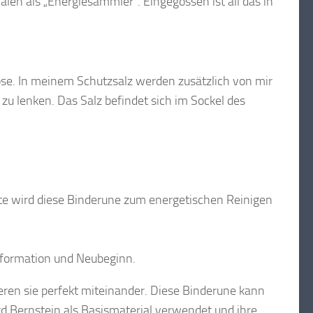
en als „Energiesammler“. Eingegossen ist all das in
öse. In meinem Schutzsalz werden zusätzlich von mir
zu lenken. Das Salz befindet sich im Sockel des
te wird diese Binderune zum energetischen Reinigen
sformation und Neubeginn.
eren sie perfekt miteinander. Diese Binderune kann
d Bernstein als Basismaterial verwendet und ihre