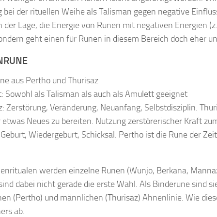
 bei der rituellen Weihe als Talisman gegen negative Einflüsse
 in der Lage, die Energie von Runen mit negativen Energien (
sondern geht einen für Runen in diesem Bereich doch eher u
NRUNE
ne aus Pertho und Thurisaz
: Sowohl als Talisman als auch als Amulett geeignet
z: Zerstörung, Veränderung, Neuanfang, Selbstdisziplin. Thur
 etwas Neues zu bereiten. Nutzung zerstörerischer Kraft zu
 Geburt, Wiedergeburt, Schicksal. Pertho ist die Rune der Ze
enritualen werden einzelne Runen (Wunjo, Berkana, Mannaz
sind dabei nicht gerade die erste Wahl. Als Binderune sind si
hen (Pertho) und männlichen (Thurisaz) Ahnenlinie. Wie die
ers ab.