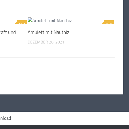
0
0
raft und
Amulett mit Nauthiz
DEZEMBER 20, 2021
nload