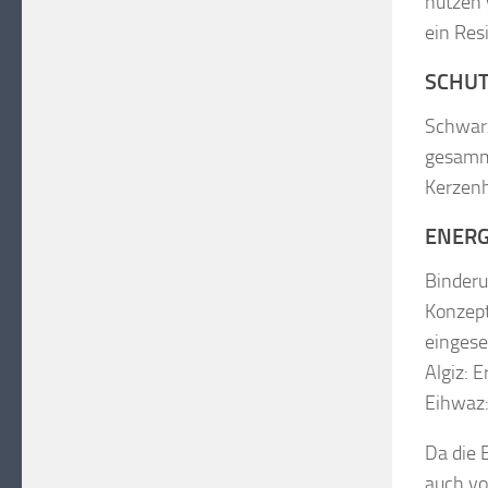
nutzen 
ein Res
SCHUT
Schwarz
gesamme
Kerzenh
ENERG
Binderu
Konzept
eingese
Algiz: 
Eihwaz:
Da die 
auch vo