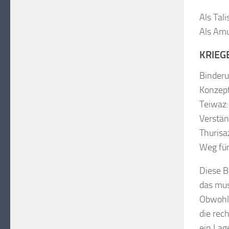
Als Tal
Als Amu
KRIEG
Binderu
Konzept
Teiwaz:
Verstän
Thurisa
Weg für
Diese B
das mus
Obwohl 
die rec
ein Lag